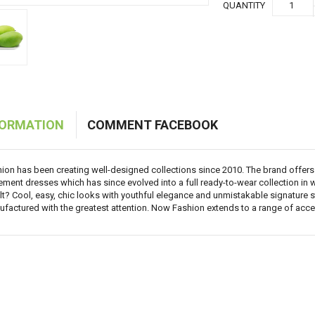
QUANTITY
BẮP NHẬP KHẨU
BẮP NHẬP KHẨU
CÀ CHUA NHẬP KHẨU
ỚT HIỂM SIÊU CAY
30,000
30,000
50,000
20,000
FORMATION
COMMENT FACEBOOK
ion has been creating well-designed collections since 2010. The brand offers
ement dresses which has since evolved into a full ready-to-wear collection in w
lt? Cool, easy, chic looks with youthful elegance and unmistakable signature sty
factured with the greatest attention. Now Fashion extends to a range of acce