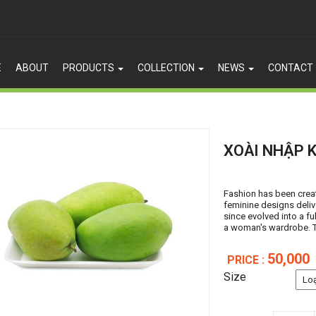
E
ABOUT
PRODUCTS
COLLECTION
NEWS
CONTACT
XOÀI NHẬP 
 PHẨM NỔI BẬT
Fashion has been creat
feminine designs deliv
since evolved into a ful
a woman's wardrobe. 
50,000
PRICE :
Size