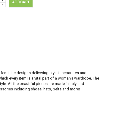
ADDCART
−
CÀ TÍM NHẬP KHẨU
DÂU TÂY NHIỆT ĐỚI
150,000
100,000
 feminine designs delivering stylish separates and
hich every item is a vital part of a woman's wardrobe. The
le. All the beautiful pieces are made in Italy and
ssories including shoes, hats, belts and more!