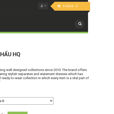
0
items -
0
KHẨU HQ
Hot
New
ing well-designed collections since 2010. The brand offers
ering stylish separates and statement dresses which has
l ready-to-wear collection in which every item is a vital part of
T
+