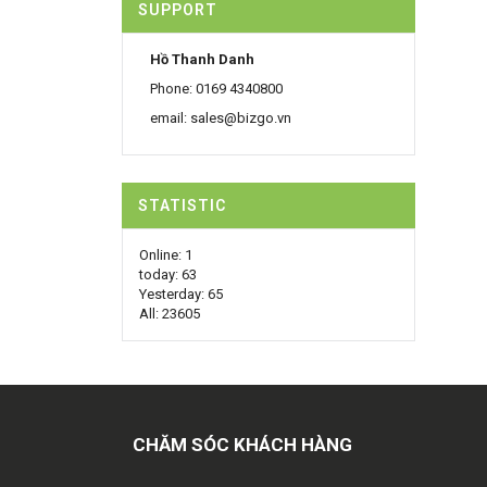
SUPPORT
Hồ Thanh Danh
Phone: 0169 4340800
email: sales@bizgo.vn
STATISTIC
Online:
1
today:
63
Yesterday:
65
All:
23605
CHĂM SÓC KHÁCH HÀNG