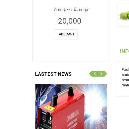
ỔI NHẬP KHẨU NHẬT
20,000
IN
Fash
LASTEST NEWS
stat
resu
manu